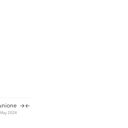
unione
→
←
 May 2024