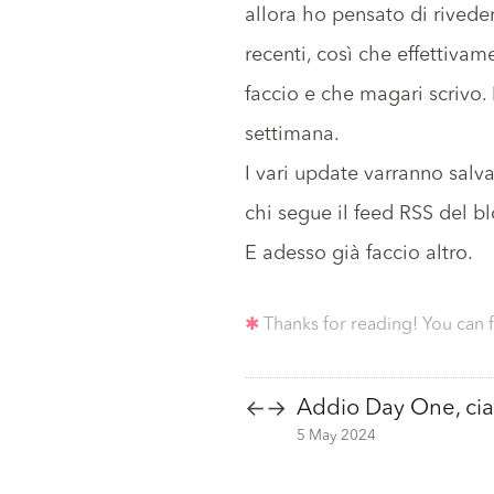
allora ho pensato di riveder
recenti, così che effettiva
faccio e che magari scrivo.
settimana.
I vari update varranno salv
chi segue
il feed RSS
del b
E adesso già faccio altro.
✱
Thanks for reading! You can 
Addio Day One, cia
←
→
5 May 2024