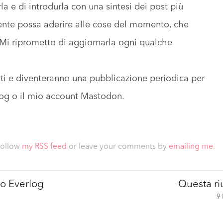
la e di introdurla con una sintesi dei post più
mente possa aderire alle cose del momento, che
 Mi riprometto di aggiornarla ogni qualche
ati e diventeranno una pubblicazione periodica per
log o
il mio account Mastodon
.
follow
my RSS feed
or leave your comments by
emailing me
.
o Everlog
Questa ri
9