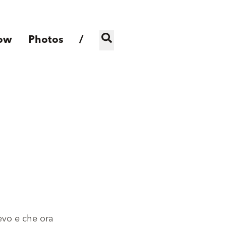
ow
Photos
/
evo e che ora