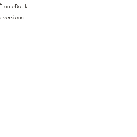
 È un eBook
a versione
.