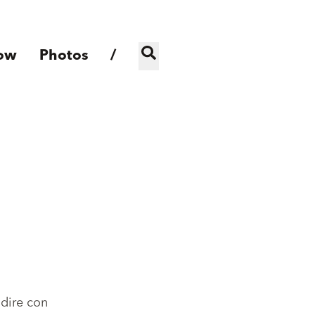
ow
Photos
/
ndire con