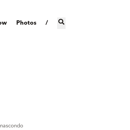
ow
Photos
/
n nascondo