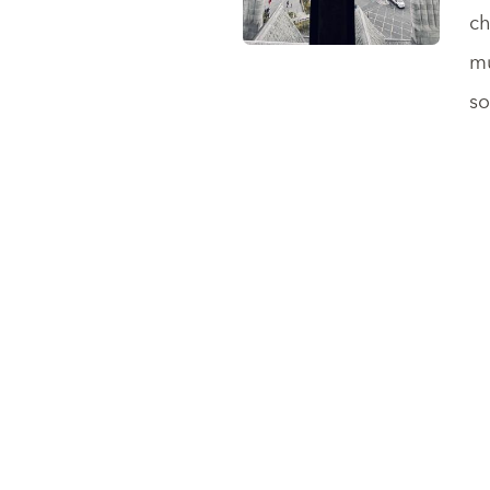
ch
mu
so