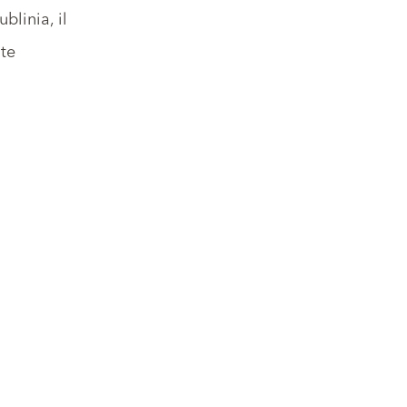
ublinia
, il
te