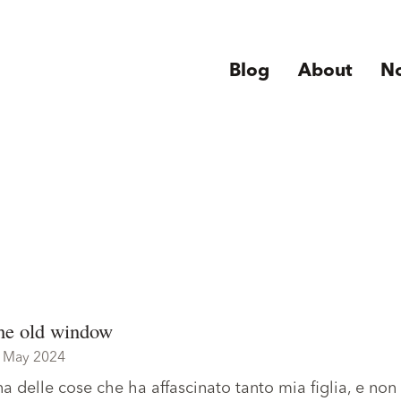
Blog
About
N
he old window
 May 2024
a delle cose che ha affascinato tanto mia figlia, e no