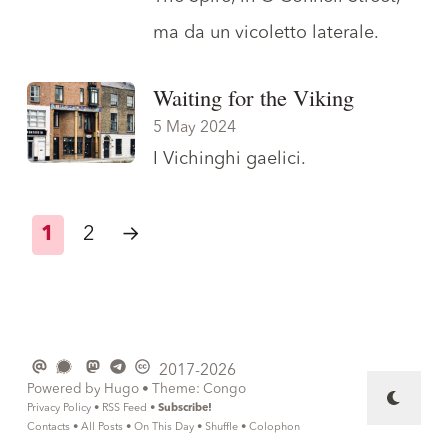
ma da un vicoletto laterale.
Waiting for the Viking
5 May 2024
I Vichinghi gaelici
.
1
2
→
2017-2026
Powered by
Hugo
• Theme:
Congo
Privacy Policy
•
RSS Feed
•
Subscribe!
Contacts
•
All Posts
•
On This Day
•
Shuffle
•
Colophon