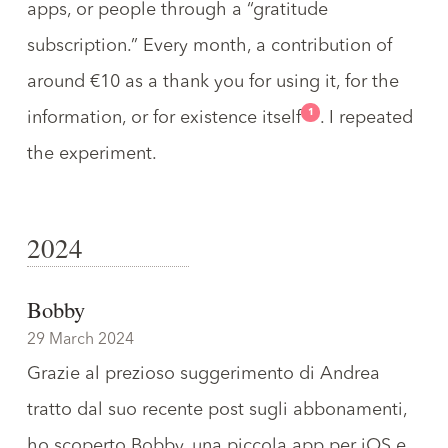
apps, or people through a “
gratitude
subscription
.” Every month, a contribution of
around €10 as a thank you for using it, for the
1
information, or for existence itself
. I repeated
the experiment.
2024
Bobby
29 March 2024
Grazie al prezioso suggerimento di Andrea
tratto
dal suo recente post sugli abbonamenti
,
ho scoperto
Bobby
, una piccola app per iOS e