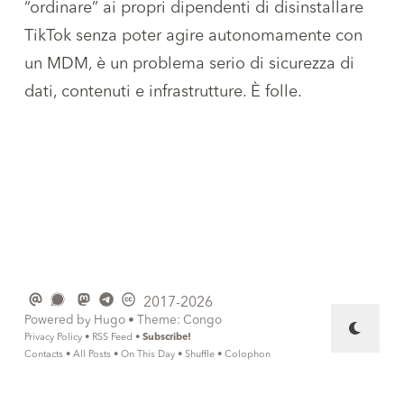
“ordinare” ai propri dipendenti di disinstallare
TikTok senza poter agire autonomamente con
un MDM, è un problema serio di sicurezza di
dati, contenuti e infrastrutture. È folle.
2017-2026
Powered by
Hugo
• Theme:
Congo
Privacy Policy
•
RSS Feed
•
Subscribe!
Contacts
•
All Posts
•
On This Day
•
Shuffle
•
Colophon