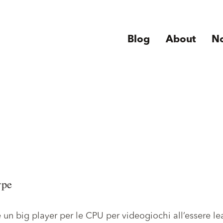
Blog
About
N
rpe
e un big player per le CPU per videogiochi
all’essere l