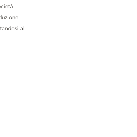
ocietà
oduzione
ttandosi al