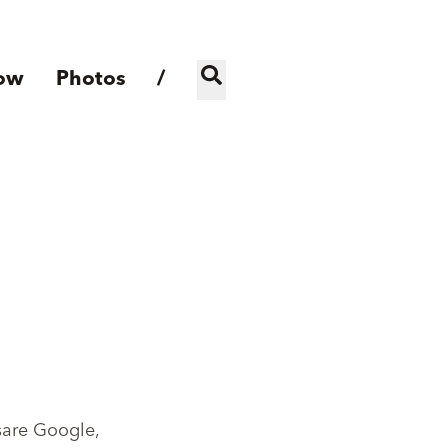
ow
Photos
/
sare Google,