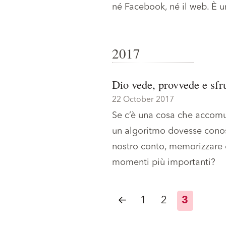
né Facebook, né il web. È un
2017
Dio vede, provvede e sfru
22 October 2017
Se c’è una cosa che accomun
un algoritmo dovesse conosc
nostro conto, memorizzare e 
momenti più importanti?
←
1
2
3