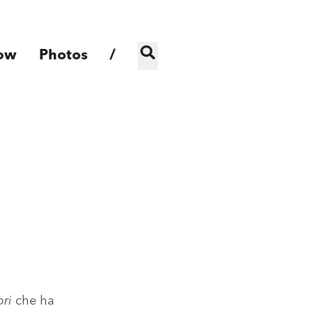
ow
Photos
/
ori
che ha