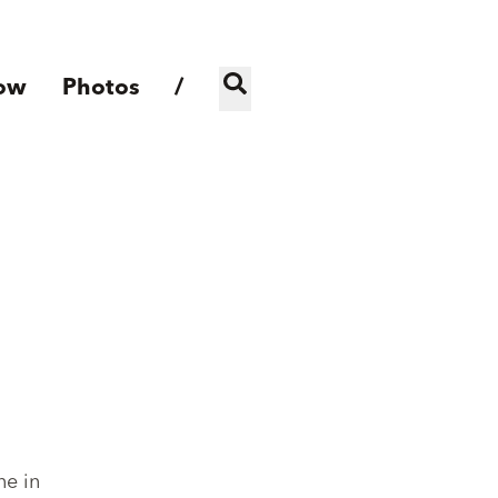
ow
Photos
/
ne in