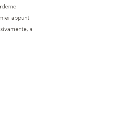
erderne
 miei appunti
ssivamente, a