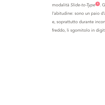
1
modalità
Slide-to-Type
. 
l’abitudine: sono un paio d
e, soprattutto durante incon
freddo, li sgomitolo in digit