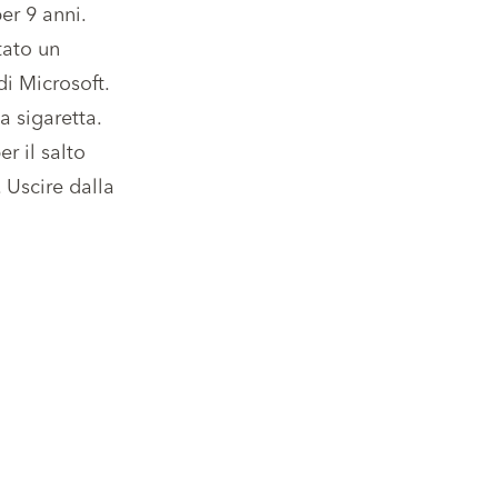
er 9 anni.
tato un
i Microsoft.
a sigaretta.
r il salto
. Uscire dalla