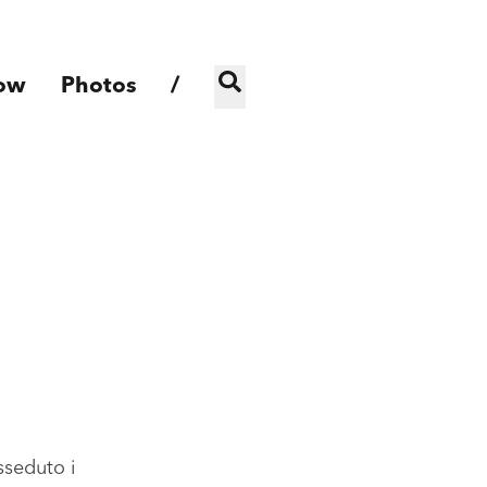
ow
Photos
/
sseduto i